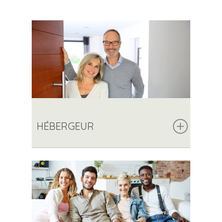
HÉBERGEUR
UNE PARTICIPATION FINANCIÈRE DE
L’HÉBERGÉ:
•
15 € par nuitée,
avec un maximum de 270 €
par mois (d’avril à octobre)
•
17 € par nuitée,
avec un maximum de 290
€ par mois (novembre à mars)