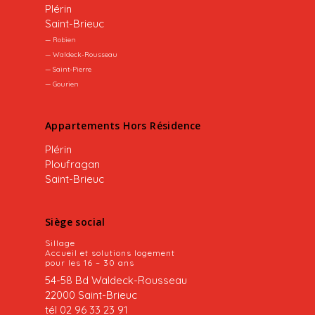
d’accueil
Plérin
tout au long du contrat
•
Vous mettre en relation
avec la bonne
Saint-Brieuc
personne
— Robien
•
Établir le contrat
d’hébergement
— Waldeck-Rousseau
•
Accompagner et sécuriser la cohabitation
,
— Saint-Pierre
tout au long du contrat
— Gourien
SUR QUELLES COMMUNES ?
Appartements Hors Résidence
• Saint-Brieuc Armor Agglomération
Plérin
Ploufragan
• Lamballe Terre et Mer
Saint-Brieuc
• Loudéac communauté
Siège social
Sillage
Accueil et solutions logement
pour les 16 – 30 ans
54-58 Bd Waldeck-Rousseau
22000 Saint-Brieuc
tél 02 96 33 23 91